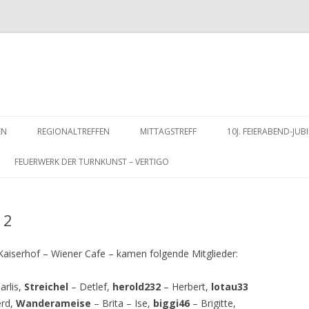
Zum
Inhalt
EN
REGIONALTREFFEN
MITTAGSTREFF
10J. FEIERABEND-J
springen
FEUERWERK DER TURNKUNST – VERTIGO
12
aiserhof – Wiener Cafe – kamen folgende Mitglieder:
rlis,
Streichel
– Detlef,
herold232
– Herbert,
lotau33
rd,
Wanderameise
– Brita – Ise,
biggi46
– Brigitte,