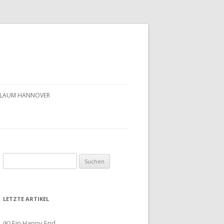
UBILÄUM HANNOVER
Suchen
nach:
LETZTE ARTIKEL
(K) Ein Happy End