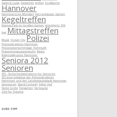
Galerie Luise
Gewinner
grillen
Grußworte
Hannover
hannöversche Mundart
Herrenhäuser Gärten
Kegeltreffen
Kleines Fest im Großen Garten
leineHertz 106
Mittagstreffen
live
Polizei
Musik
Ocean City
Polizeidirektion Hannover
Polizeioberkommissar Hohmuth
Präventionspuppenbühn
Radio
Regionalgruppe Hannover
Seniora 2012
Senioren
SfS - Sicherheitsberaterin für Senioren
SfS eine Initiative der Polizeidirektion
Hannover und der Landeshauptstadt Hannover
Sponsoren
Stand-Comedy
Sylter Hof
Tante Grete
Tiergarten
Verlosung
Zeit für Träume
SURF-TIPP