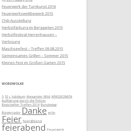
Feuerwerk der Turnkunst 2016
Feuerwerkswettbewerb 2015
Chili-Ausstellung
Herbstfärbung im Berggarten 2015
Herbstfestival Herrenhausen –
Verlosung
Maschseefest – Treffen 09.08.2015
Gemeinsames Grillen – Sommer 2015
Kleines Fest im Großen Garten 2015
WORDWOLKE
5
10 j. Jubiläum
Alexander Wild
APASSIONATA
Aufklärung durch die Polizei
Botschafter Treffen 2014
Bundestag
Danke
Bürgerradio
erlin
Feier
feier@bend
feierabend
Feuerwerk