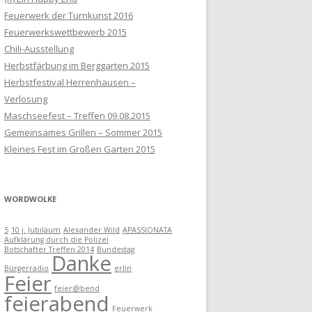
Feuerwerk der Turnkunst 2016
Feuerwerkswettbewerb 2015
Chili-Ausstellung
Herbstfärbung im Berggarten 2015
Herbstfestival Herrenhausen –
Verlosung
Maschseefest – Treffen 09.08.2015
Gemeinsames Grillen – Sommer 2015
Kleines Fest im Großen Garten 2015
WORDWOLKE
5
10 j. Jubiläum
Alexander Wild
APASSIONATA
Aufklärung durch die Polizei
Botschafter Treffen 2014
Bundestag
Danke
Bürgerradio
erlin
Feier
feier@bend
feierabend
Feuerwerk