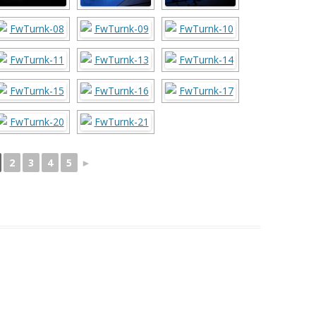
2
3
4
5
►