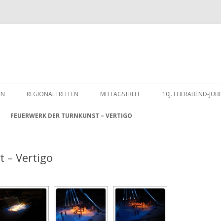
Zum
Inhalt
EN
REGIONALTREFFEN
MITTAGSTREFF
10J. FEIERABEND-J
springen
FEUERWERK DER TURNKUNST – VERTIGO
 – Vertigo