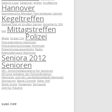
Galerie Luise
Gewinner
grillen
Grußworte
Hannover
hannöversche Mundart
Herrenhäuser Gärten
Kegeltreffen
Kleines Fest im Großen Garten
leineHertz 106
Mittagstreffen
live
Polizei
Musik
Ocean City
Polizeidirektion Hannover
Polizeioberkommissar Hohmuth
Präventionspuppenbühn
Radio
Regionalgruppe Hannover
Seniora 2012
Senioren
SfS - Sicherheitsberaterin für Senioren
SfS eine Initiative der Polizeidirektion
Hannover und der Landeshauptstadt Hannover
Sponsoren
Stand-Comedy
Sylter Hof
Tante Grete
Tiergarten
Verlosung
Zeit für Träume
SURF-TIPP