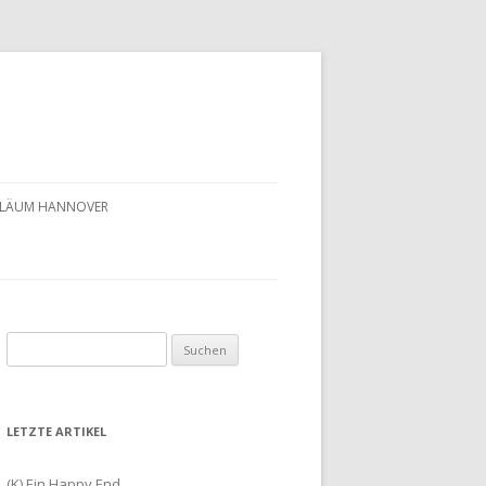
UBILÄUM HANNOVER
Suchen
nach:
LETZTE ARTIKEL
(K) Ein Happy End