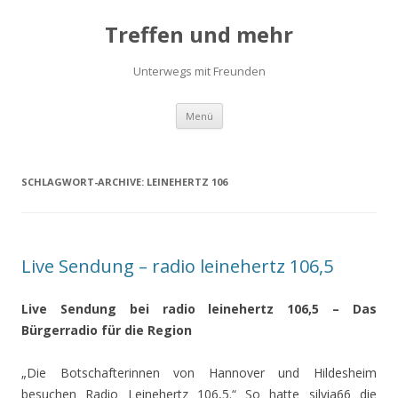
Treffen und mehr
Unterwegs mit Freunden
Zum
Menü
Inhalt
springen
SCHLAGWORT-ARCHIVE:
LEINEHERTZ 106
Live Sendung – radio leinehertz 106,5
Live Sendung bei radio leinehertz 106,5 – Das
Bürgerradio für die Region
„Die Botschafterinnen von Hannover und Hildesheim
besuchen Radio Leinehertz 106,5.“ So hatte silvia66 die