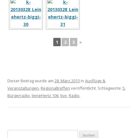
1
2
3
►
Dieser Beitrag wurde am
28. März 2013
in
Ausflüge &
Veranstaltungen
,
Regionaltreffen
veröffentlicht. Schlagworte:
5
,
Bürgerradio
,
leineHertz 106
,
live
,
Radio
.
Suchen