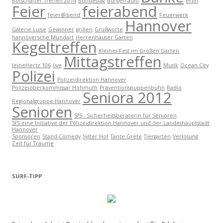
Botschafter Treffen 2014
Bundestag
Bürgerradio
erlin
Feier
feierabend
feier@bend
Feuerwerk
Hannover
Galerie Luise
Gewinner
grillen
Grußworte
hannöversche Mundart
Herrenhäuser Gärten
Kegeltreffen
Kleines Fest im Großen Garten
Mittagstreffen
leineHertz 106
live
Musik
Ocean City
Polizei
Polizeidirektion Hannover
Polizeioberkommissar Hohmuth
Präventionspuppenbühn
Radio
Seniora 2012
Regionalgruppe Hannover
Senioren
SfS - Sicherheitsberaterin für Senioren
SfS eine Initiative der Polizeidirektion Hannover und der Landeshauptstadt
Hannover
Sponsoren
Stand-Comedy
Sylter Hof
Tante Grete
Tiergarten
Verlosung
Zeit für Träume
SURF-TIPP