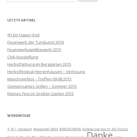
nach:
LETZTE ARTIKEL
(K) Ein Happy End
Feuerwerk der Turnkunst 2016
Feuerwerkswettbewerb 2015
Chili-Ausstellung
Herbstfärbung im Berggarten 2015
Herbstfestival Herrenhausen – Verlosung
Maschseefest – Treffen 09.08.2015
Gemeinsames Grillen – Sommer 2015
Kleines Fest im Großen Garten 2015
WORDWOLKE
5
10 j. Jubiläum
Alexander Wild
APASSIONATA
Aufklärung durch die Polizei
Danke