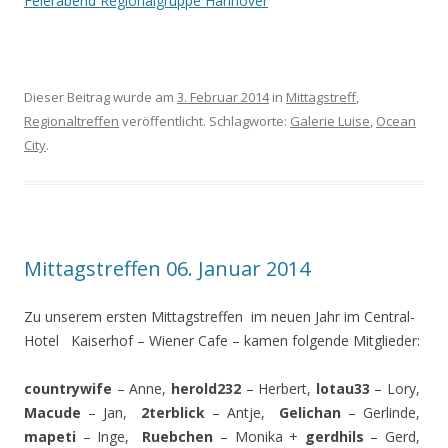
Feierabend Regionalgruppe Hannover
Dieser Beitrag wurde am
3. Februar 2014
in
Mittagstreff
,
Regionaltreffen
veröffentlicht. Schlagworte:
Galerie Luise
,
Ocean
City
.
Mittagstreffen 06. Januar 2014
Zu unserem ersten Mittagstreffen im neuen Jahr im Central-
Hotel Kaiserhof – Wiener Cafe – kamen folgende Mitglieder:
countrywife
– Anne,
herold232
– Herbert,
lotau33
– Lory,
Macude
– Jan,
2terblick
– Antje,
Gelichan
– Gerlinde,
mapeti
– Inge,
Ruebchen
– Monika +
gerdhils
– Gerd,