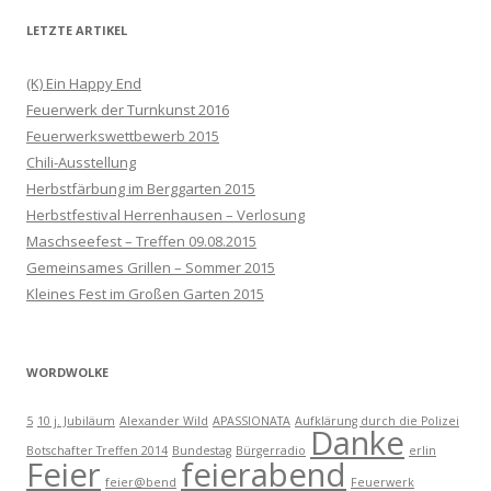
LETZTE ARTIKEL
(K) Ein Happy End
Feuerwerk der Turnkunst 2016
Feuerwerkswettbewerb 2015
Chili-Ausstellung
Herbstfärbung im Berggarten 2015
Herbstfestival Herrenhausen – Verlosung
Maschseefest – Treffen 09.08.2015
Gemeinsames Grillen – Sommer 2015
Kleines Fest im Großen Garten 2015
WORDWOLKE
5
10 j. Jubiläum
Alexander Wild
APASSIONATA
Aufklärung durch die Polizei
Danke
Botschafter Treffen 2014
Bundestag
Bürgerradio
erlin
Feier
feierabend
feier@bend
Feuerwerk