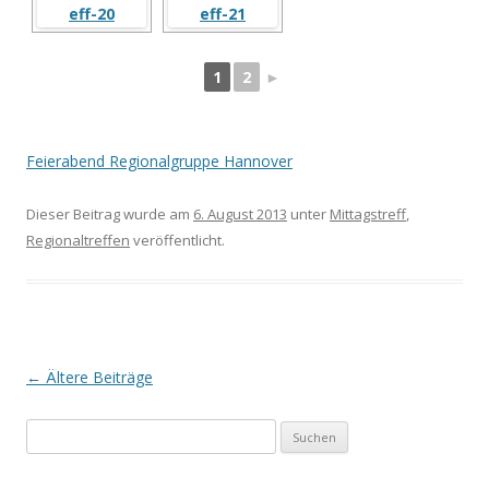
1
2
►
Feierabend Regionalgruppe Hannover
Dieser Beitrag wurde am
6. August 2013
unter
Mittagstreff
,
Regionaltreffen
veröffentlicht.
Beitrags-
←
Ältere Beiträge
Navigation
Suchen
nach: