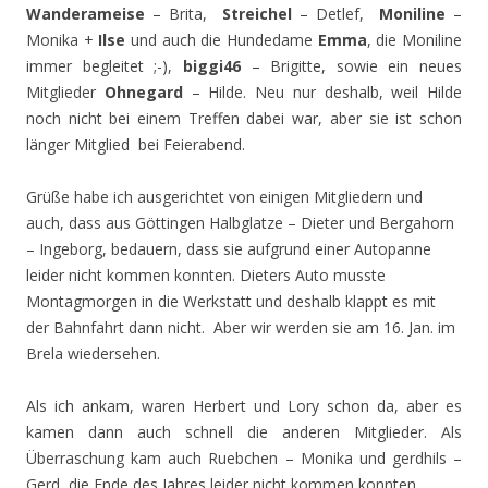
Wanderameise
– Brita,
Streichel
– Detlef,
Moniline
–
Monika +
Ilse
und auch die Hundedame
Emma
, die Moniline
immer begleitet ;-),
biggi46
– Brigitte, sowie ein neues
Mitglieder
Ohnegard
– Hilde. Neu nur deshalb, weil Hilde
noch nicht bei einem Treffen dabei war, aber sie ist schon
länger Mitglied bei Feierabend.
Grüße habe ich ausgerichtet von einigen Mitgliedern und
auch, dass aus Göttingen Halbglatze – Dieter und Bergahorn
– Ingeborg, bedauern, dass sie aufgrund einer Autopanne
leider nicht kommen konnten. Dieters Auto musste
Montagmorgen in die Werkstatt und deshalb klappt es mit
der Bahnfahrt dann nicht. Aber wir werden sie am 16. Jan. im
Brela wiedersehen.
Als ich ankam, waren Herbert und Lory schon da, aber es
kamen dann auch schnell die anderen Mitglieder. Als
Überraschung kam auch Ruebchen – Monika und gerdhils –
Gerd, die Ende des Jahres leider nicht kommen konnten.