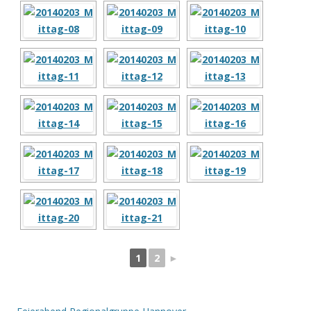
1
2
►