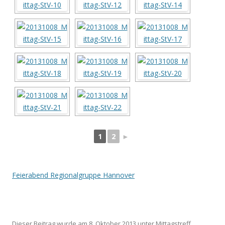
1
2
►
Feierabend Regionalgruppe Hannover
Dieser Beitrag wurde am
8. Oktober 2013
unter
Mittagstreff
,