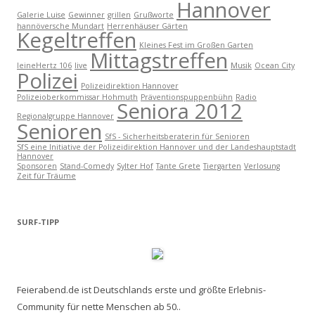
Hannover
Galerie Luise
Gewinner
grillen
Grußworte
hannöversche Mundart
Herrenhäuser Gärten
Kegeltreffen
Kleines Fest im Großen Garten
Mittagstreffen
leineHertz 106
live
Musik
Ocean City
Polizei
Polizeidirektion Hannover
Polizeioberkommissar Hohmuth
Präventionspuppenbühn
Radio
Seniora 2012
Regionalgruppe Hannover
Senioren
SfS - Sicherheitsberaterin für Senioren
SfS eine Initiative der Polizeidirektion Hannover und der Landeshauptstadt
Hannover
Sponsoren
Stand-Comedy
Sylter Hof
Tante Grete
Tiergarten
Verlosung
Zeit für Träume
SURF-TIPP
Feierabend.de ist Deutschlands erste und größte Erlebnis-
Community für nette Menschen ab 50..