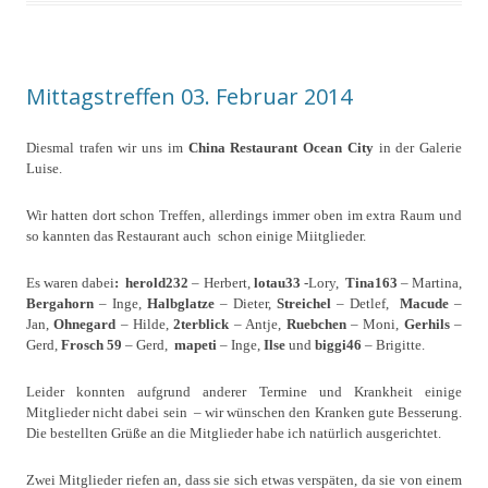
Mittagstreffen 03. Februar 2014
Diesmal trafen wir uns im
China Restaurant Ocean City
in der Galerie
Luise.
Wir hatten dort schon Treffen, allerdings immer oben im extra Raum und
so kannten das Restaurant auch schon einige Miitglieder.
Es waren dabei
:
herold232
– Herbert,
lotau33
-Lory,
Tina163
– Martina,
Bergahorn
– Inge,
Halbglatze
– Dieter,
Streichel
– Detlef,
Macude
–
Jan,
Ohnegard
– Hilde,
2terblick
– Antje,
Ruebchen
– Moni,
Gerhils
–
Gerd,
Frosch 59
– Gerd,
mapeti
– Inge,
Ilse
und
biggi46
– Brigitte.
Leider konnten aufgrund anderer Termine und Krankheit einige
Mitglieder nicht dabei sein – wir wünschen den Kranken gute Besserung.
Die bestellten Grüße an die Mitglieder habe ich natürlich ausgerichtet.
Zwei Mitglieder riefen an, dass sie sich etwas verspäten, da sie von einem