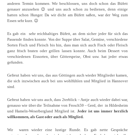
anderen Termin kommen. Wir beschlossen, uns doch schon das Büfett
genauer anzusehen 😉 und uns auch schon zu bedienen, denn einige
hatten schon Hunger. Da wir dicht am Büfett saßen, war der Weg zum
Essen sehr kurz. 😉
Es gab ein
sehr reichhaltiges Büfett, an dem
sicher
jeder für sich das
Passende finden konnte. Von der Suppe über Salat, Gemüse, verschiedene
Sorten Fisch und Fleisch bis hin, dass man sich auch Fisch oder Fleisch
ganz frisch braten oder grillen lassen konnte. Auch beim Dessert von
verschiedenen Eissorten, über Götterspeise, Obst usw. hat jeder etwas
gefunden.
Gefreut haben wir uns, das aus Göttingen auch wieder Mitglieder kamen,
die sich inzwischen auch bei uns wohlfühlen und Mitglied in Hannover
sind.
Gefreut haben wir uns auch, dass 2terblick – Antje auch wieder dabei war,
genauso wie über die Teilnahme von Frosch59 – Gerd, der in Hildesheim
und Hameln-Weserbergland
Mitglied
ist.
Jeder ist uns immer herzlich
willkommen, als Gast oder auch als Mitglied.
Wir
waren wieder eine lustige Runde. Es gab nette Gespräche