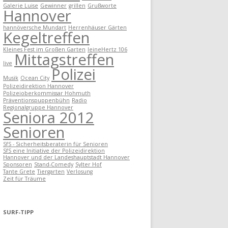
Galerie Luise
Gewinner
grillen
Grußworte
Hannover
hannöversche Mundart
Herrenhäuser Gärten
Kegeltreffen
Kleines Fest im Großen Garten
leineHertz 106
Mittagstreffen
live
Polizei
Musik
Ocean City
Polizeidirektion Hannover
Polizeioberkommissar Hohmuth
Präventionspuppenbühn
Radio
Regionalgruppe Hannover
Seniora 2012
Senioren
SfS - Sicherheitsberaterin für Senioren
SfS eine Initiative der Polizeidirektion
Hannover und der Landeshauptstadt Hannover
Sponsoren
Stand-Comedy
Sylter Hof
Tante Grete
Tiergarten
Verlosung
Zeit für Träume
SURF-TIPP