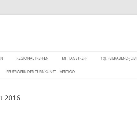
Zum
Inhalt
EN
REGIONALTREFFEN
MITTAGSTREFF
10J. FEIERABEND-J
springen
FEUERWERK DER TURNKUNST – VERTIGO
t 2016