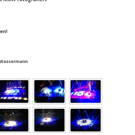
ten!
te Wassermann