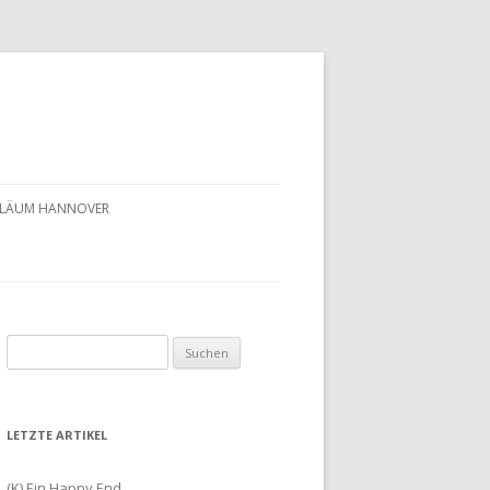
UBILÄUM HANNOVER
Suchen
nach:
LETZTE ARTIKEL
(K) Ein Happy End