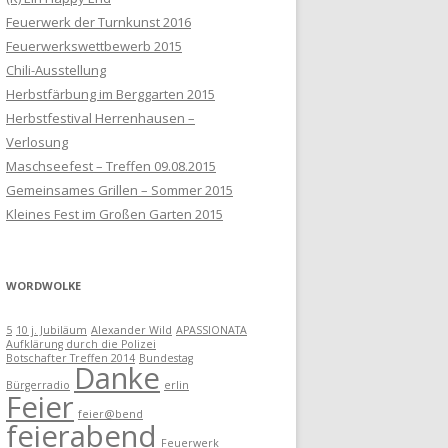
Feuerwerk der Turnkunst 2016
Feuerwerkswettbewerb 2015
Chili-Ausstellung
Herbstfärbung im Berggarten 2015
Herbstfestival Herrenhausen –
Verlosung
Maschseefest – Treffen 09.08.2015
Gemeinsames Grillen – Sommer 2015
Kleines Fest im Großen Garten 2015
WORDWOLKE
5
10 j. Jubiläum
Alexander Wild
APASSIONATA
Aufklärung durch die Polizei
Botschafter Treffen 2014
Bundestag
Danke
Bürgerradio
erlin
Feier
feier@bend
feierabend
Feuerwerk