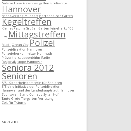
Galerie Luise
Gewinner
grillen
Grußworte
Hannover
hannöversche Mundart
Herrenhäuser Gärten
Kegeltreffen
Kleines Fest im Großen Garten
leineHertz 106
Mittagstreffen
live
Polizei
Musik
Ocean City
Polizeidirektion Hannover
Polizeioberkommissar Hohmuth
Präventionspuppenbühn
Radio
Regionalgruppe Hannover
Seniora 2012
Senioren
SfS - Sicherheitsberaterin für Senioren
SfS eine Initiative der Polizeidirektion
Hannover und der Landeshauptstadt Hannover
Sponsoren
Stand-Comedy
Sylter Hof
Tante Grete
Tiergarten
Verlosung
Zeit für Träume
SURF-TIPP