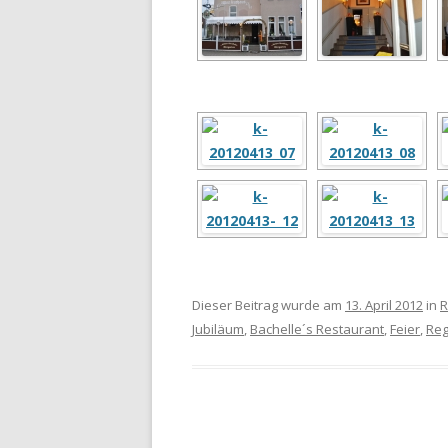
Dieser Beitrag wurde am
13. April 2012
in
R
Jubiläum
,
Bachelle´s Restaurant
,
Feier
,
Reg