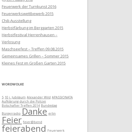
Feuerwerk der Turnkunst 2016
Feuerwerkswettbewerb 2015
Chili-Ausstellung
Herbstfärbung im Berggarten 2015
Herbstfestival Herrenhausen –
Verlosung
Maschseefest – Treffen 09.08.2015
Gemeinsames Grillen – Sommer 2015
Kleines Fest im Großen Garten 2015
WORDWOLKE
5
10 j. Jubiläum
Alexander Wild
APASSIONATA
Aufklärung durch die Polizei
Botschafter Treffen 2014
Bundestag
Danke
Bürgerradio
erlin
Feier
feier@bend
feierabend
Feuerwerk