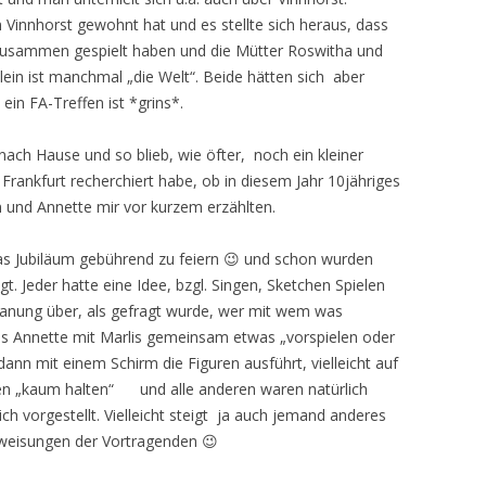
 Vinnhorst gewohnt hat und es stellte sich heraus, dass
zusammen gespielt haben und die Mütter Roswitha und
klein ist manchmal „die Welt“. Beide hätten sich aber
in FA-Treffen ist *grins*.
ach Hause und so blieb, wie öfter, noch ein kleiner
A Frankfurt recherchiert habe, ob in diesem Jahr 10jähriges
 und Annette mir vor kurzem erzählten.
s Jubiläum gebührend zu feiern 😉 und schon wurden
. Jeder hatte eine Idee, bzgl. Singen, Sketchen Spielen
lanung über, als gefragt wurde, wer mit wem was
ass Annette mit Marlis gemeinsam etwas „vorspielen oder
dann mit einem Schirm die Figuren ausführt, vielleicht auf
en „kaum halten“ und alle anderen waren natürlich
ich vorgestellt. Vielleicht steigt ja auch jemand anderes
nweisungen der Vortragenden 😉