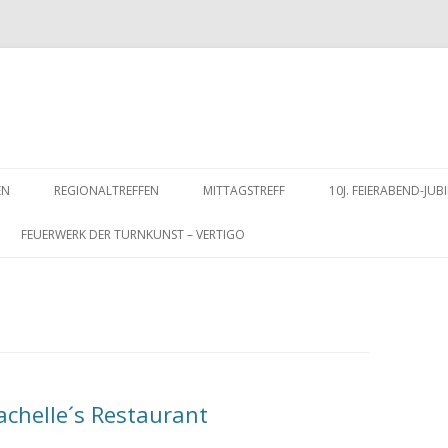
Zum
Inhalt
EN
REGIONALTREFFEN
MITTAGSTREFF
10J. FEIERABEND-J
springen
FEUERWERK DER TURNKUNST – VERTIGO
Bachelle´s Restaurant