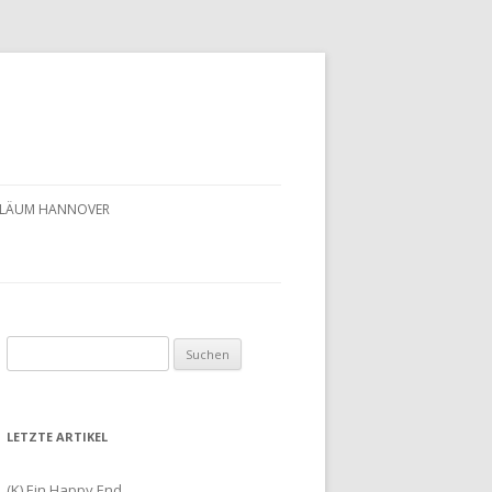
UBILÄUM HANNOVER
Suchen
nach:
LETZTE ARTIKEL
(K) Ein Happy End