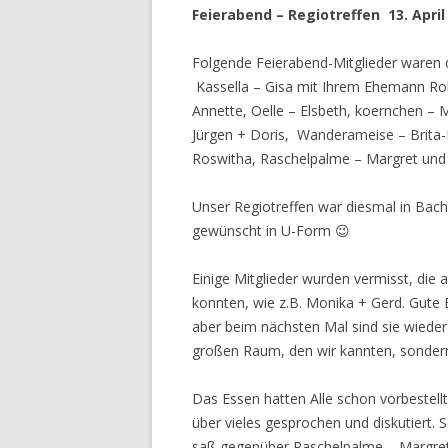
Feierabend – Regiotreffen 13. April
Folgende Feierabend-Mitglieder waren 
Kassella – Gisa mit Ihrem Ehemann Rol
Annette, Oelle – Elsbeth, koernchen – M
Jürgen + Doris, Wanderameise – Brita-I
Roswitha, Raschelpalme – Margret und 
Unser Regiotreffen war diesmal in Bache
gewünscht in U-Form 😉
Einige Mitglieder wurden vermisst, die
konnten, wie z.B. Monika + Gerd. Gute 
aber beim nächsten Mal sind sie wieder
großen Raum, den wir kannten, sondern
Das Essen hatten Alle schon vorbestellt
über vieles gesprochen und diskutiert.
saß gegenüber Raschelpalme – Margret u