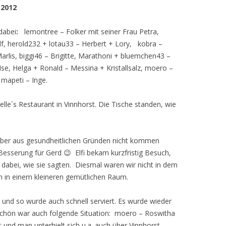
 2012
dabei
:
lemontree – Folker mit seiner Frau Petra,
f, herold232 + lotau33 – Herbert + Lory, kobra –
arlis, biggi46 – Brigitte, Marathoni + bluemchen43 –
se, Helga + Ronald – Messina + Kristallsalz, moero –
mapeti – Inge.
lle´s Restaurant in Vinnhorst. Die Tische standen, wie
 aber aus gesundheitlichen Gründen nicht kommen
Besserung für Gerd 😉 Elfi bekam kurzfristig Besuch,
 dabei, wie sie sagten. Diesmal waren wir nicht in dem
 in einem kleineren gemütlichen Raum.
 und so wurde auch schnell serviert. Es wurde wieder
 Schön war auch folgende Situation: moero – Roswitha
nd man unterhielt sich u.a. auch über Vinnhorst.