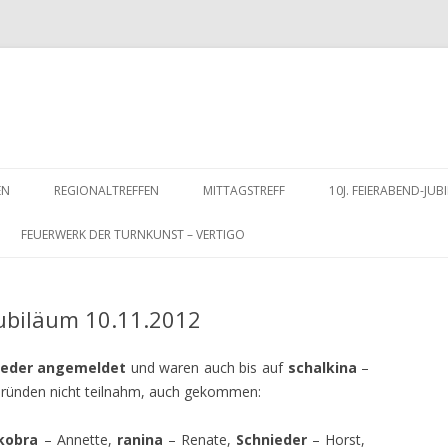
Zum
Inhalt
EN
REGIONALTREFFEN
MITTAGSTREFF
10J. FEIERABEND-J
springen
FEUERWERK DER TURNKUNST – VERTIGO
Jubiläum 10.11.2012
lieder angemeldet
und waren auch bis auf
schalkina
–
n Gründen nicht teilnahm, auch gekommen:
kobra
– Annette,
ranina
– Renate,
Schnieder
– Horst,