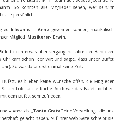
nahm. So konnten alle Mitglieder sehen, wer sein/ihr
t alle persönlich.
glied
lillieanne – Anne
gewinnen können, musikalisch
unser Mitglied
Musikerer- Erwin
.
m Büfett noch etwas über vergangene Jahre der Hannover
8 Uhr kam schon der Wirt und sagte, dass unser Büffet
Uhr). So war dafür erst einmal keine Zeit.
 Büfett, es blieben keine Wünsche offen, die Mitglieder
 Seiten Lob für die Küche. Auch war das Büfett nicht zu
 mit dem Büfett sehr zufrieden.
anne – Anne als
„Tante Grete“
eine Vorstellung, die uns
 herzhaft gelacht haben. Auf ihrer Web-Seite schreibt sie