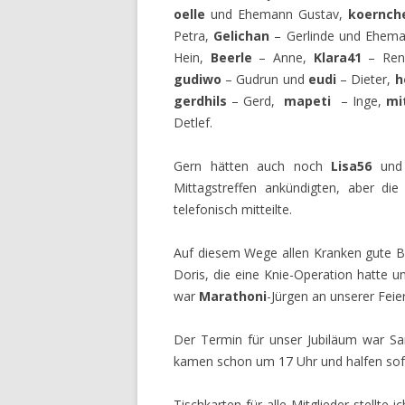
oelle
und Ehemann Gustav,
koernch
Petra,
Gelichan
– Gerlinde und Ehema
Hein,
Beerle
– Anne,
Klara41
– Ren
gudiwo
– Gudrun und
eudi
– Dieter,
h
gerdhils
– Gerd,
mapeti
– Inge,
mi
Detlef.
Gern hätten auch noch
Lisa56
un
Mittagstreffen ankündigten, aber die
telefonisch mitteilte.
Auf diesem Wege allen Kranken gute B
Doris, die eine Knie-Operation hatte 
war
Marathoni
-Jürgen an unserer Feier
Der Termin für unser Jubiläum war Sa
kamen schon um 17 Uhr und halfen sofo
Tischkarten für alle Mitglieder stellte