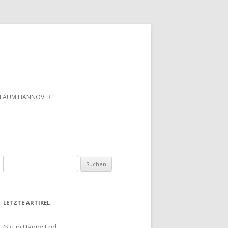
UBILÄUM HANNOVER
Suchen
nach:
LETZTE ARTIKEL
(K) Ein Happy End