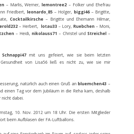
en
– Marlis, Werner,
lemontree2
– Folker und Ehefrau
nn Friedbert,
leonardo_85
– Holger,
biggi46
– Brigitte,
ate,
Cocktailkirsche
– Brigitte und Ehemann Hilmar,
erold232
– Herbert,
lotau33
– Lory,
Ruebchen
– Moni,
tzchen
– Heidi,
nikolauss71
– Christel und
Streichel
–
d
Schnappi47
mit uns gefeiert, wie sie beim letzten
 Gesundheit von Lisa56 ließ es nicht zu, wie sie mir
esserung, natürlich auch einen Gruß an
bluemchen43
–
und einen Tag vor dem Jubiläum in die Reha kam, deshalb
 nicht dabei.
mstag, 10. Nov. 2012 um 18 Uhr. Die ersten Mitglieder
rt beim Aufblasen der FA-Luftballons.
 ich auf eine Fensterbank im Raum auf, sodass jeder seine