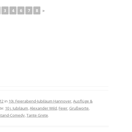
3
4
6
7
8
►
12
in
10j. Feierabend-Jubiläum Hannover
,
Ausflüge &
te:
10 j. Jubiläum
,
Alexander Wild
,
Feier
,
Grußworte
,
Stand-Comedy
,
Tante Grete
.