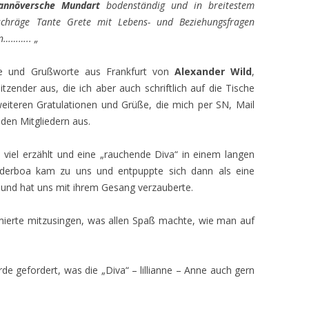
annöversche Mundart
bodenständig und in breitestem
schräge Tante Grete mit Lebens- und Beziehungsfragen
ken………..
„
he und Grußworte aus Frankfurt von
Alexander Wild
,
zender aus, die ich aber auch schriftlich auf die Tische
weiteren Gratulationen und Grüße, die mich per SN, Mail
 den Mitgliedern aus.
viel erzählt und eine „rauchende Diva“ in einem langen
derboa kam zu uns und entpuppte sich dann als eine
und hat uns mit ihrem Gesang verzauberte.
imierte mitzusingen, was allen Spaß machte, wie man auf
de gefordert, was die „Diva“ – lillianne – Anne auch gern