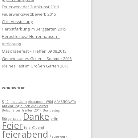
Feuerwerk der Turnkunst 2016
Feuerwerkswettbewerb 2015
Chili-Ausstellung
Herbstfärbung im Berggarten 2015
Herbstfestival Herrenhausen –
Verlosung
Maschseefest – Treffen 09.08.2015
Gemeinsames Grillen – Sommer 2015
Kleines Fest im Großen Garten 2015
WORDWOLKE
5
10 j. Jubiläum
Alexander Wild
APASSIONATA
Aufklärung durch die Polizei
Botschafter Treffen 2014
Bundestag
Danke
Bürgerradio
erlin
Feier
feier@bend
feierabend
Feuerwerk