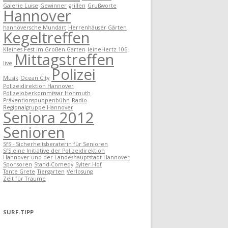
Galerie Luise
Gewinner
grillen
Grußworte
Hannover
hannöversche Mundart
Herrenhäuser Gärten
Kegeltreffen
Kleines Fest im Großen Garten
leineHertz 106
Mittagstreffen
live
Polizei
Musik
Ocean City
Polizeidirektion Hannover
Polizeioberkommissar Hohmuth
Präventionspuppenbühn
Radio
Regionalgruppe Hannover
Seniora 2012
Senioren
SfS - Sicherheitsberaterin für Senioren
SfS eine Initiative der Polizeidirektion
Hannover und der Landeshauptstadt Hannover
Sponsoren
Stand-Comedy
Sylter Hof
Tante Grete
Tiergarten
Verlosung
Zeit für Träume
SURF-TIPP