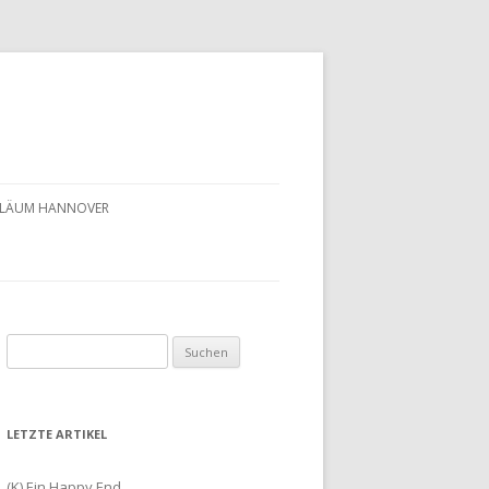
UBILÄUM HANNOVER
Suchen
nach:
LETZTE ARTIKEL
(K) Ein Happy End