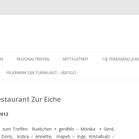
Zum
Inhalt
EN
REGIONALTREFFEN
MITTAGSTREFF
10J. FEIERABEND-J
springen
FEUERWERK DER TURNKUNST – VERTIGO
estaurant Zur Eiche
2012
n zum Treffen: Ruebchen + gerdhils – Monika + Gerd,
oris, kobra – Annette, mapeti – Inge, Kristallsalz –