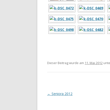
Dieser Beitrag wurde am
11. Mai 2012
unt
Beitrags-
←
Seniora 2012
Navigation