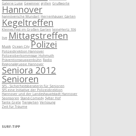
Galerie Luise
Gewinner
grillen
Grußworte
Hannover
hannöversche Mundart
Herrenhäuser Gärten
Kegeltreffen
Kleines Fest im Großen Garten
leineHertz 106
Mittagstreffen
live
Polizei
Musik
Ocean City
Polizeidirektion Hannover
Polizeioberkommissar Hohmuth
Präventionspuppenbühn
Radio
Regionalgruppe Hannover
Seniora 2012
Senioren
SfS - Sicherheitsberaterin für Senioren
SfS eine Initiative der Polizeidirektion
Hannover und der Landeshauptstadt Hannover
Sponsoren
Stand-Comedy
Sylter Hof
Tante Grete
Tiergarten
Verlosung
Zeit für Träume
SURF-TIPP