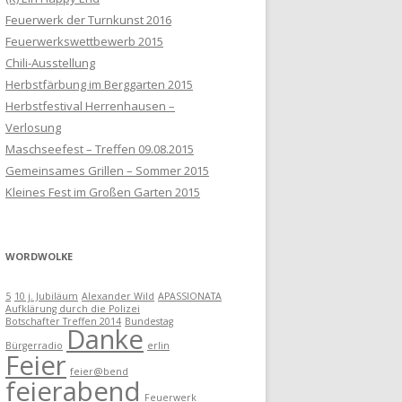
Feuerwerk der Turnkunst 2016
Feuerwerkswettbewerb 2015
Chili-Ausstellung
Herbstfärbung im Berggarten 2015
Herbstfestival Herrenhausen –
Verlosung
Maschseefest – Treffen 09.08.2015
Gemeinsames Grillen – Sommer 2015
Kleines Fest im Großen Garten 2015
WORDWOLKE
5
10 j. Jubiläum
Alexander Wild
APASSIONATA
Aufklärung durch die Polizei
Botschafter Treffen 2014
Bundestag
Danke
Bürgerradio
erlin
Feier
feier@bend
feierabend
Feuerwerk