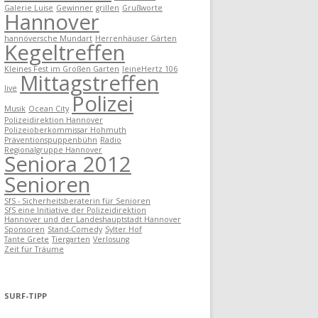
Galerie Luise
Gewinner
grillen
Grußworte
Hannover
hannöversche Mundart
Herrenhäuser Gärten
Kegeltreffen
Kleines Fest im Großen Garten
leineHertz 106
Mittagstreffen
live
Polizei
Musik
Ocean City
Polizeidirektion Hannover
Polizeioberkommissar Hohmuth
Präventionspuppenbühn
Radio
Regionalgruppe Hannover
Seniora 2012
Senioren
SfS - Sicherheitsberaterin für Senioren
SfS eine Initiative der Polizeidirektion
Hannover und der Landeshauptstadt Hannover
Sponsoren
Stand-Comedy
Sylter Hof
Tante Grete
Tiergarten
Verlosung
Zeit für Träume
SURF-TIPP