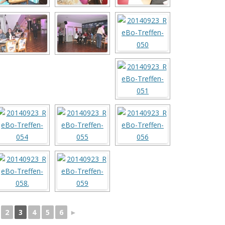
2
3
4
5
6
►