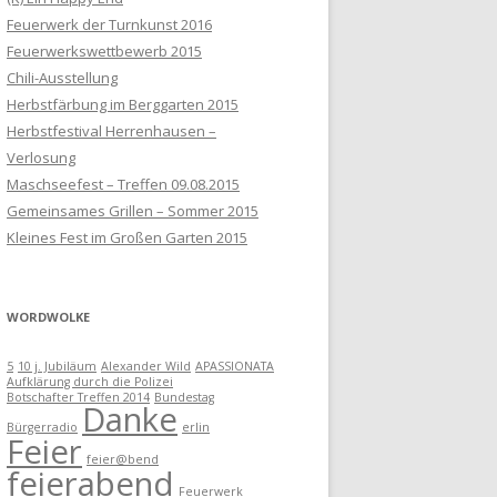
Feuerwerk der Turnkunst 2016
Feuerwerkswettbewerb 2015
Chili-Ausstellung
Herbstfärbung im Berggarten 2015
Herbstfestival Herrenhausen –
Verlosung
Maschseefest – Treffen 09.08.2015
Gemeinsames Grillen – Sommer 2015
Kleines Fest im Großen Garten 2015
WORDWOLKE
5
10 j. Jubiläum
Alexander Wild
APASSIONATA
Aufklärung durch die Polizei
Botschafter Treffen 2014
Bundestag
Danke
Bürgerradio
erlin
Feier
feier@bend
feierabend
Feuerwerk