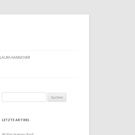
UBILÄUM HANNOVER
Suchen
nach:
LETZTE ARTIKEL
(K) Ein Happy End